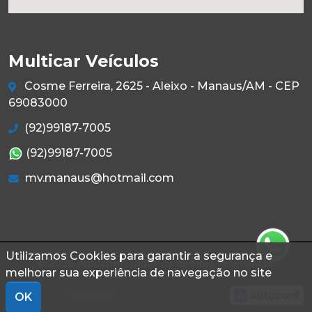
Multicar Veículos
Cosme Ferreira, 2625 - Aleixo - Manaus/AM - CEP
69083000
(92)99187-7005
(92)99187-7005
mv.manaus@hotmail.com
Utilizamos Cookies para garantir a segurança e
© 2026 Autoconf. Todos os direitos reservados.
melhorar sua experiência de navegação no site
Termos
Privacidade
OK