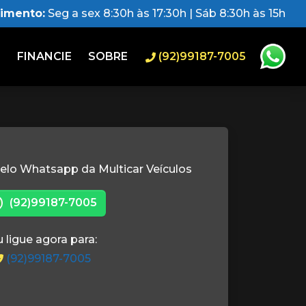
dimento:
Seg a sex 8:30h às 17:30h | Sáb 8:30h às 15h
O
FINANCIE
SOBRE
(92)99187-7005
elo Whatsapp da Multicar Veículos
(92)99187-7005
 ligue agora para:
(92)99187-7005