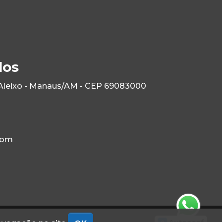
los
 Aleixo - Manaus/AM - CEP 69083000
com