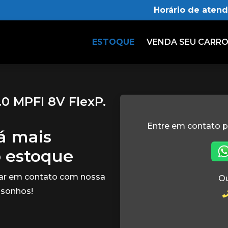
Horário de aten
ESTOQUE
VENDA SEU CARR
1.0 MPFI 8V FlexP.
Entre em contato p
tá mais
o estoque
rar em contato com nossa
Ou
 sonhos!