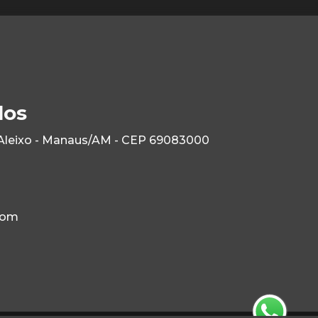
los
 Aleixo - Manaus/AM - CEP 69083000
com