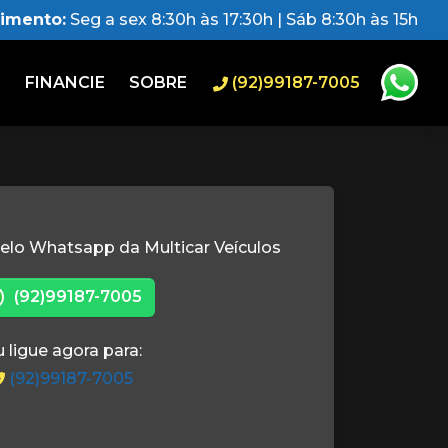
dimento:
Seg a sex 8:30h às 17:30h | Sáb 8:30h às 15h
O
FINANCIE
SOBRE
(92)99187-7005
elo Whatsapp da Multicar Veículos
(92)99187-7005
 ligue agora para:
(92)99187-7005