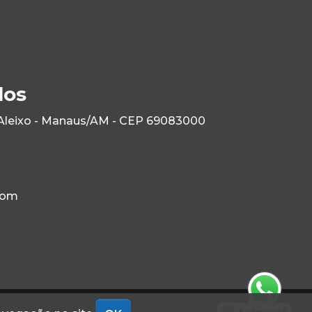
los
 Aleixo - Manaus/AM - CEP 69083000
com