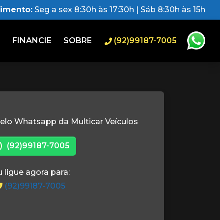
dimento:
Seg a sex 8:30h às 17:30h | Sáb 8:30h às 15h
O
FINANCIE
SOBRE
(92)99187-7005
elo Whatsapp da Multicar Veículos
(92)99187-7005
 ligue agora para:
(92)99187-7005