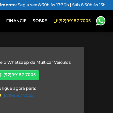
dimento:
Seg a sex 8:30h às 17:30h | Sáb 8:30h às 15h
O
FINANCIE
SOBRE
(92)99187-7005
elo Whatsapp da Multicar Veículos
(92)99187-7005
 ligue agora para:
(92)99187-7005