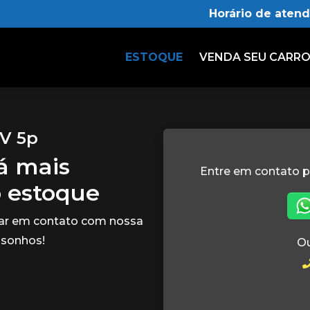
Horário de aten
ESTOQUE
VENDA SEU CARR
2V 5p
tá mais
Entre em contato p
o estoque
rar em contato com nossa
 sonhos!
Ou