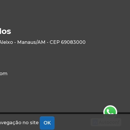
los
 Aleixo - Manaus/AM - CEP 69083000
com
navegação no site
OK