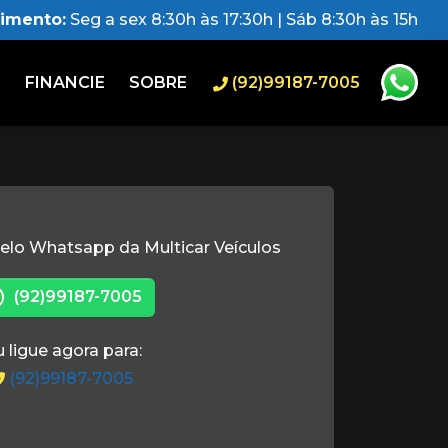
dimento:
Seg a sex 8:30h às 17:30h | Sáb 8:30h às 15h
O
FINANCIE
SOBRE
(92)99187-7005
elo Whatsapp da Multicar Veículos
(92)99187-7005
 ligue agora para:
(92)99187-7005