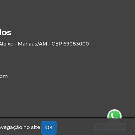
los
 Aleixo - Manaus/AM - CEP 69083000
com
navegação no site
OK