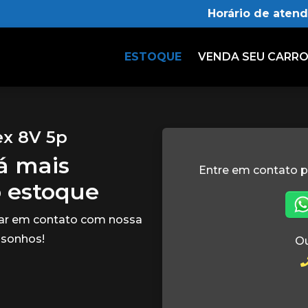
Horário de aten
ESTOQUE
VENDA SEU CARR
ex 8V 5p
tá mais
Entre em contato p
o estoque
rar em contato com nossa
 sonhos!
Ou