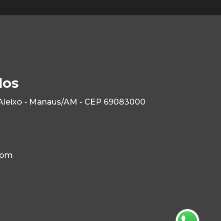
los
 Aleixo - Manaus/AM - CEP 69083000
com