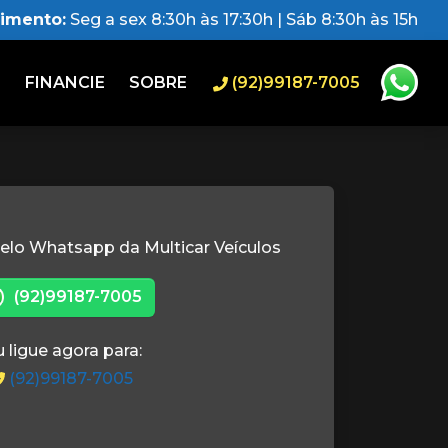
dimento:
Seg a sex 8:30h às 17:30h | Sáb 8:30h às 15h
O
FINANCIE
SOBRE
(92)99187-7005
elo Whatsapp da Multicar Veículos
(92)99187-7005
 ligue agora para:
(92)99187-7005