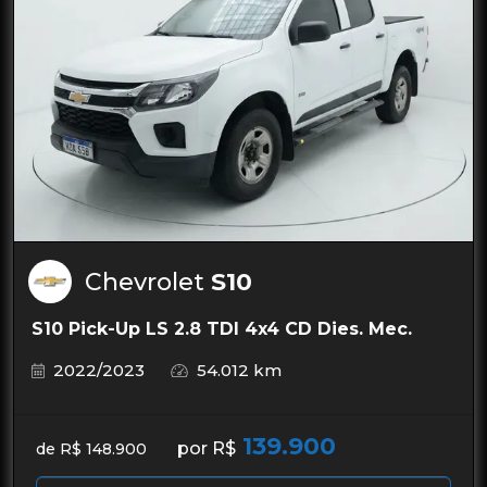
Chevrolet
S10
S10 Pick-Up LS 2.8 TDI 4x4 CD Dies. Mec.
2022/2023
54.012 km
139.900
por R$
de R$ 148.900