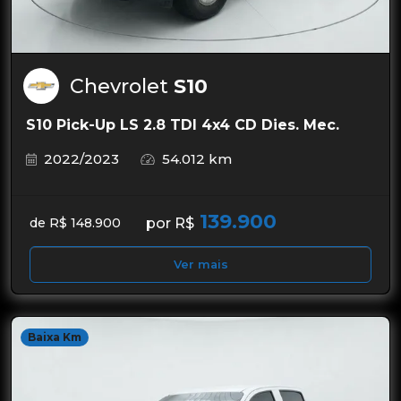
Chevrolet
S10
S10 Pick-Up LS 2.8 TDI 4x4 CD Dies. Mec.
2022/2023
54.012 km
139.900
por R$
de R$ 148.900
Ver mais
Baixa Km